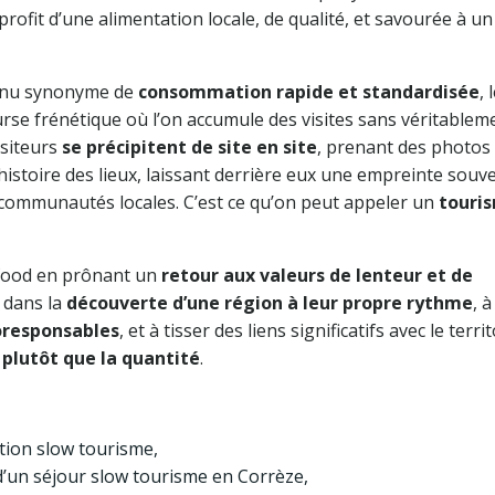
rofit d’une alimentation locale, de qualité, et savourée à un
venu synonyme de
consommation rapide et standardisée
, 
rse frénétique où l’on accumule des visites sans véritablem
isiteurs
se précipitent de site en site
, prenant des photos
istoire des lieux, laissant derrière eux une empreinte souv
s communautés locales. C’est ce qu’on peut appeler un
touri
w food en prônant un
retour aux valeurs de lenteur et de
r dans la
découverte d’une région à leur propre rythme
, à
oresponsables
, et à tisser des liens significatifs avec le terri
 plutôt que la quantité
.
tion slow tourisme,
’un séjour slow tourisme en Corrèze,