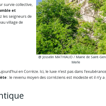
 survie collective,
umble et
z les seigneurs de
eau village de
@ Josselin MATHIAUD / Mairie de Saint-Gen
Merle
jourd’hui en Corrèze. Ici, le luxe n’est pas dans l’exubéranc
rète
: le revenu moyen des corréziens est modeste et il n’y a
ntique