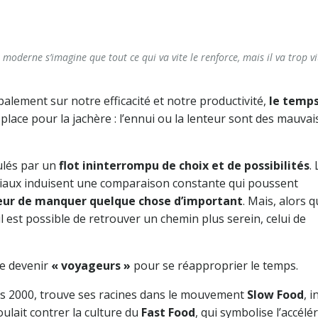
moderne s’imagine que tout ce qui va vite le renforce, mais il va trop vi
ement sur notre efficacité et notre productivité,
le temp
de place pour la jachère : l’ennui ou la lenteur sont des mauvai
ulés par un
flot ininterrompu de choix et de possibilités
.
ciaux induisent une comparaison constante qui poussent
eur de manquer quelque chose d’important
. Mais, alors 
 est possible de retrouver un chemin plus serein, celui de
e devenir
« voyageurs »
pour se réapproprier le temps.
es 2000, trouve ses racines dans le mouvement
Slow Food
, i
oulait contrer la culture du
Fast Food
, qui symbolise l’accélé