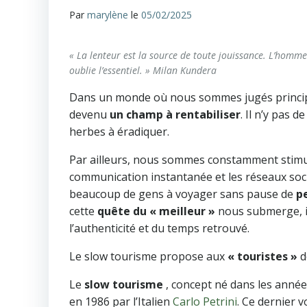
Par
marylène
le
05/02/2025
« La lenteur est la source de toute jouissance. L’homme 
oublie l’essentiel. »
Milan Kundera
Dans un monde où nous sommes jugés principal
devenu
un champ à rentabiliser
. Il n’y pas 
herbes à éradiquer.
Par ailleurs, nous sommes constamment stim
communication instantanée et les réseaux so
beaucoup de gens à voyager sans pause de
p
cette
quête du « meilleur »
nous submerge, il
l’authenticité et du temps retrouvé.
Le slow tourisme propose aux
« touristes »
d
Le
slow tourisme
, concept né dans les anné
en 1986 par l’Italien
Carlo Petrini
. Ce dernier v