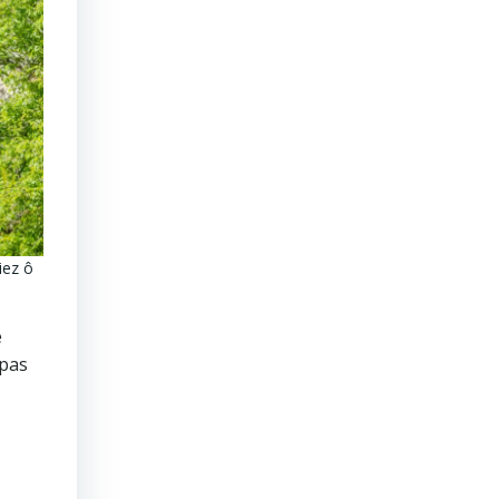
iez ô
e
 pas