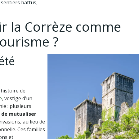
 sentiers battus,
sir la Corrèze comme
tourisme ?
été
 histoire de
e
, vestige d’un
ie : plusieurs
t de mutualiser
nvasions, au lieu de
nnelle. Ces familles
ons et