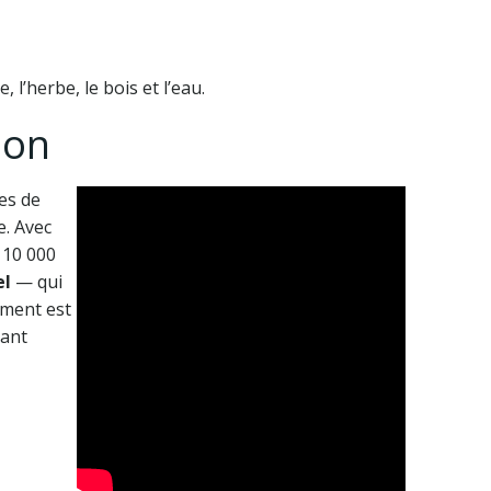
 l’herbe, le bois et l’eau.
ion
es de
. Avec
 10 000
el
— qui
ement est
sant